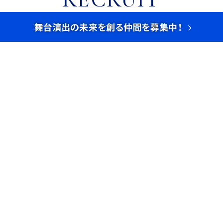
舞台・照明・音響の未来を創
る
仲間を募集しています
名古屋共立では、ステージ制作のプロフェッショナルとし
て活躍する人材を求めています。
舞台の裏側から感動を生み出し、技術と創造力で空間を演
出する。そんな仕事に挑戦しませんか？
経験者はもちろん、未経験でも舞台演出に興味がある方を
歓迎します。
技術を磨き、チームとともに成長しながら、感動を支える